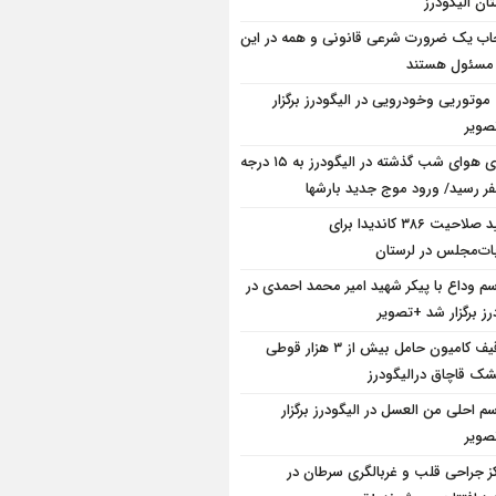
ان الیگودرز
ب یک ضرورت شرعی قانونی و همه در این
 مسئول هستند
 موتوریی وخودرویی در الیگودرز برگزار
ویر
دمای هوای شب گذشته در الیگودرز به ۱۵ درجه
فر رسید/ ورود موج جدید بارشها
تایید صلاحیت ۳۸۶ کاندیدا برای
بات‌مجلس در لرستان
سم وداع با پیکر شهید امیر محمد احمدی در
رز برگزار شد +تصویر
توقیف کامیون حامل بیش از ۳ هزار قوطی
ک قاچاق درالیگودرز
سم احلی من العسل در الیگودرز برگزار
ویر
کز جراحی قلب و غربالگری سرطان در