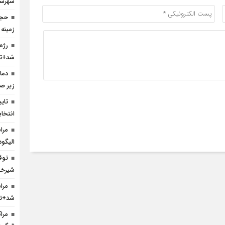
شهرست
حجا
زمینه
رژه
شد+تص
زیر ص
انتخا
مرا
الیگود
شیرخش
مرا
شد+تص
مرا