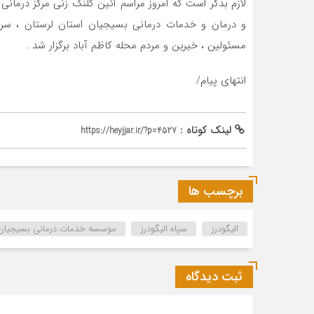
لازم بذکر است که امروز مراسم آئین کلنگ زنی مرکز درمان
و درمان و خدمات درمانی بسیجیان استان لرستان ، سره
مسئولین ، خیرین و مردم محله کاظم آباد برگزار شد .
انتهای پیام/
لینک کوتاه :
https://heyjjar.ir/?p=4527
برچسب ها
الیگودرز
سپاه الیگودرز
موسسه خدمات درمانی بسیجیان 
ثبت دیدگاه