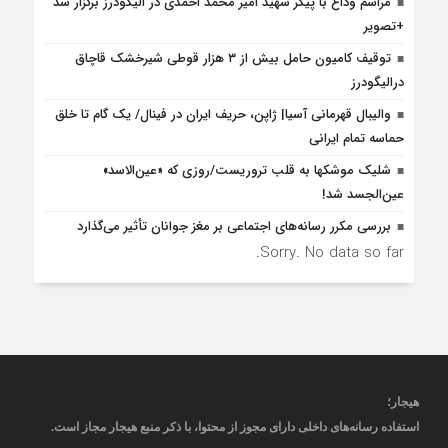
مراسم وداع با پیکر شهید امیر محمد احمدی در الیگودرز برگزار شد
+تصویر
توقیف کامیون حامل بیش از ۳ هزار قوطی شیرخشک قاچاق
درالیگودرز
والیبال قهرمانی آسیا| ژاپن، حریف ایران در فینال/ یک گام تا خلق
حماسه تمام ایرانی
شلیک موشکها به قلب تروریست/روزی که «عین‌الاسد»
عین‌الجسد شد!
بررسی مکرر رسانه‌های اجتماعی بر مغز جوانان تأثیر می‌گذارد
Sorry. No data so far.
هیجار
؛
استفاده رسانه‌های داخلی دارای مجوز از محتوا، با ذکر منبع
هیجار
مجاز است
.