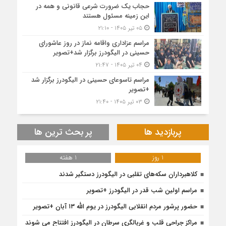
حجاب یک ضرورت شرعی قانونی و همه در
این زمینه مسئول هستند
۰۵ تیر ۱۴۰۵ - ۲۱:۱۰
مراسم عزاداری واقامه نماز در روز عاشورای
حسینی در الیگودرز برگزار شد+تصویر
۰۴ تیر ۱۴۰۵ - ۲۱:۴۷
مراسم تاسوعای حسینی در الیگودرز برگزار شد
+تصویر
۰۳ تیر ۱۴۰۵ - ۲۱:۴۰
پربازدید ها
پر بحث ترین ها
1 روز
1 هفته
کلاهبرداران سکه‌های تقلبی در الیگودرز دستگیر شدند
مراسم اولین شب قدر در الیگودرز +تصویر
حضور پرشور مردم انقلابی الیگودرز در یوم الله ۱۳ آبان +تصویر
مراکز جراحی قلب و غربالگری سرطان در الیگودرز افتتاح می شوند