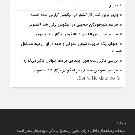
+تصویر
پایین‌ترین فشار گاز کشور در الیگودرز گزارش شده است
مراسم شیرخوارگان حسینی در الیگودرز برگزار شد +تصویر
مراسم احلی من العسل در الیگودرز برگزار شد+تصویر
حجاب یک ضرورت شرعی قانونی و همه در این زمینه مسئول
هستند
بررسی مکرر رسانه‌های اجتماعی بر مغز جوانان تأثیر می‌گذارد
مراسم تاسوعای حسینی در الیگودرز برگزار شد +تصویر
Sorry. No data so far.
هیجار
؛
استفاده رسانه‌های داخلی دارای مجوز از محتوا، با ذکر منبع
هیجار
مجاز است
.