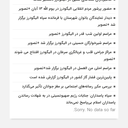
حضور پرشور مردم انقلابی الیگودرز در یوم الله ۱۳ آبان +تصویر
دیدار نمایندگان بانوان شهرستان با فرمانده سپاه الیگودرز برگزار
شد +تصویر
مراسم اولین شب قدر در الیگودرز +تصویر
مراسم شیرخوارگان حسینی در الیگودرز برگزار شد +تصویر
مراکز جراحی قلب و غربالگری سرطان در الیگودرز افتتاح می شوند
+تصویر
مراسم احلی من العسل در الیگودرز برگزار شد+تصویر
پایین‌ترین فشار گاز کشور در الیگودرز گزارش شده است
بررسی مکرر رسانه‌های اجتماعی بر مغز جوانان تأثیر می‌گذارد
سپاه پاسداران: جنایات رژیم صهیونسیتی در به شهادت رساندن
پاسداران اسلام بی‌پاسخ نمی‌ماند
Sorry. No data so far.