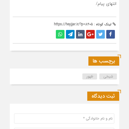
انتهای پیام/
لینک کوتاه :
https://heyjjar.ir/?p=8405
برچسب ها
شیخی
ظهور
ثبت دیدگاه