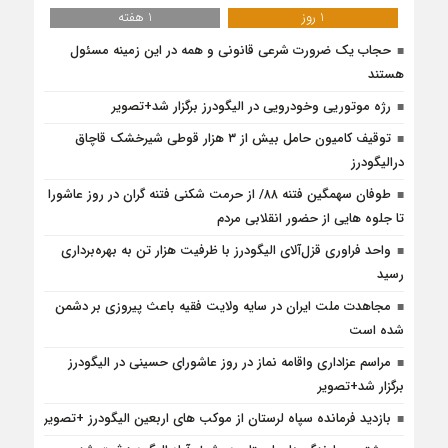
1 روز
1 هفته
حجاب یک ضرورت شرعی قانونی و همه در این زمینه مسئول
هستند
رژه موتوریی وخودرویی در الیگودرز برگزار شد+تصویر
توقیف کامیون حامل بیش از ۳ هزار قوطی شیرخشک قاچاق
درالیگودرز
طوفان سهمگین فتنه ۸۸/ از حرمت شکنی فتنه گران در روز عاشورا
تا جلوه هایی از حضور انقلابی مردم
واحد فراوری قزل‌آلای الیگودرز با ظرفیت هزار تن به بهره‌برداری
رسید
مجاهدت ملت ایران در سایه ولایت فقیه باعث پیروزی بر دشمن
شده است
مراسم عزاداری واقامه نماز در روز عاشورای حسینی در الیگودرز
برگزار شد+تصویر
بازدید فرمانده سپاه لرستان از موکب های اربعین الیگودرز +تصویر