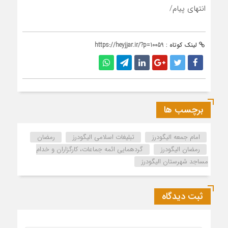
انتهای پیام/
لینک کوتاه :
https://heyjjar.ir/?p=10059
برچسب ها
امام جمعه الیگودرز
تبلیغات اسلامی الیگودرز
رمضان
رمضان الیگودرز
گردهمایی ائمه جماعات، کارگزاران و خدام
مساجد شهرستان الیگودرز
ثبت دیدگاه