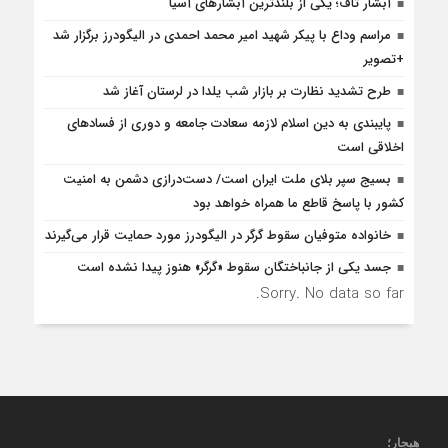
آبشار تاف؛ یکی از بلندترین آبشارهای آسیا
مراسم وداع با پیکر شهید امیر محمد احمدی در الیگودرز برگزار شد
+تصویر
طرح تشدید نظارت بر بازار شب یلدا در لرستان آغاز شد
پایبندی به دین اسلام لازمه سعادت جامعه و دوری از فسادهای
اخلاقی است
بسیج سپر بلای ملت ایران است/ دست‌درازی دشمن به امنیت
کشور با پاسخ قاطع ما همراه خواهد بود
خانواده متوفیان سقوط گرگر در الیگودرز مورد حمایت قرار می‌گیرند
جسد یکی از جانباختگان سقوط «گرگر» هنوز پیدا نشده است
Sorry. No data so far.
هیجار
؛