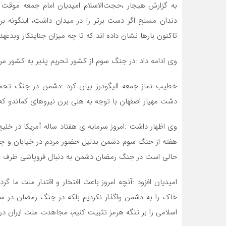
به گزارش هیجار ،حجت‌الاسلام امیدیان امام جمعه موقت 
دندان مسلح اگر دست برتر را در میدان داشت، اینگونه برا
تاکنون بارها نشان داده اند که تا چه میزان جنایتکار وبدعه
وی ادامه داد :در جنگ سوم از کشور تحریم پذیر به کشور مرج
خطیب نماز جمعه الیگودرز بیان کرد :دشمن در جنگ تحمی
دشت مهیار اصفهان با توجه به هلی برن نیروهای کماندو ک
وی اظهار داشت :امروز سرمایه ی هفتاد ساله آمریکا در خلی
هفته از جنگ سوم دشمن بدلیل حضور مردم در خیابان و 
حالی است در جنگ رمضان دشمن به دنبال فروپاشی ظرف 48ساعت بود.
امیدیان افزود :آنچه امروز باعث افتخار و اقتدار ملت ما
خاک را به دشمن واگذار نکردیم بلکه در جنگ رمضان در 
اسلامی را بر تنگه هرمز تثبیت کنیم، مجاهدت ملت ایران در