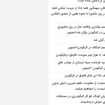
ی بر دشمن شده است
طوفان سهمگین فتنه ۸۸/ از حرمت شکنی فتنه
ر روز عاشورا تا جلوه هایی از حضور انقلابی
سم عزاداری واقامه نماز در روز عاشورای
در الیگودرز برگزار شد+تصویر
 گران شد
سم اعتکاف در الیگودرز+تصویر
خت قاچاق درالیگودرز
دید فرمانده سپاه لرستان از موکب های
 الیگودرز +تصویر
چاق در الیگودرز
حمایت از مقاومت طعم شیرین دنیای بدون
یست را خواهیم چشید
ان کونگ فو کار الیگودرزی در مسابقات
ی خوش درخشیدند