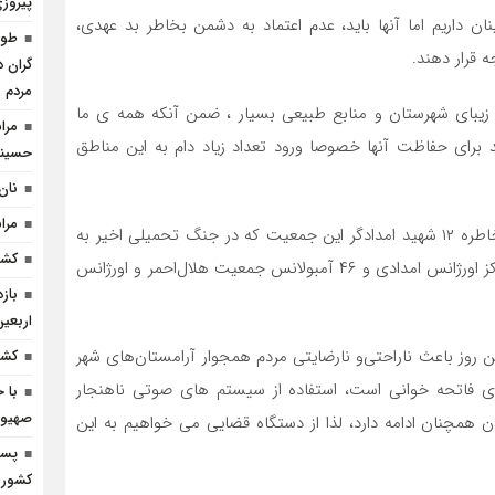
پیروز
نان داریم اما آنها باید، عدم اعتماد به دشمن بخاطر بد عهدی،
ه قرار دهند.
گران د
مردم
زیبای شهرستان و منابع طبیعی بسیار ، ضمن آنکه همه ی ما
مرا
د برای حفاظت آنها خصوصا ورود تعداد زیاد دام به این مناطق
حسینی 
نان
مرا
وی افزود :ضمن گرامی داشت روز جهانی هلال احمر یاد و خاطره ۱۲ شهید امدادگر این جمعیت که در جنگ تحمیلی اخیر به
کشف ۱۰ هزار لیتر سو
شهادت رسیدند را گرامی میداریم، دشمن در این جنگ ۱۸ مرکز اورژانس امدادی و ۴۶ آمبولانس جمعیت هلال‌احمر و اورژانس
باز
اربعین
ن روز باعث ناراحتی‌و نارضایتی مردم همجوار آرامستان‌های شهر
کشف ۲۵ تن شکر قا
 فاتحه خوانی است، استفاده از سیستم های صوتی ناهنجار
با 
صهیون
همچنان ادامه دارد، لذا از دستگاه‌ قضایی می خواهیم به این
پسر
کشور