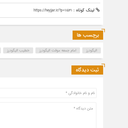
لینک کوتاه :
https://heyjjar.ir/?p=11541
برچسب ها
الیگودرز
امام جمعه موقت الیگودرز
خطیب الیگودرز
ثبت دیدگاه