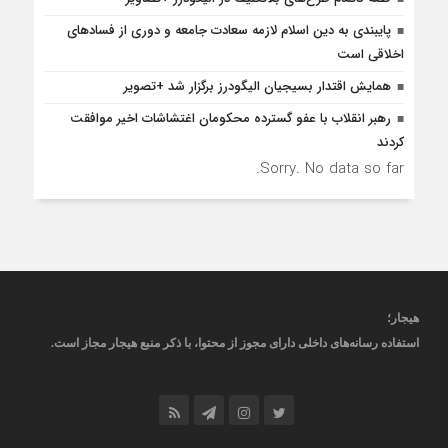
پایبندی به دین اسلام لازمه سعادت جامعه و دوری از فسادهای
اخلاقی است
همایش اقتدار بسیجیان الیگودرز برگزار شد +تصویر
رهبر انقلاب با عفو گسترده محکومان اغتشاشات اخیر موافقت
کردند
Sorry. No data so far.
هیجار
؛
استفاده رسانه‌های داخلی دارای مجوز از محتوا، با ذکر منبع
هیجار
مجاز است
.