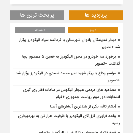
پربازدید ها
پر بحث ترین ها
1 روز
1 هفته
دیدار نمایندگان بانوان شهرستان با فرمانده سپاه الیگودرز برگزار
شد +تصویر
برخورد سه خودرو در محور الیگودرز به خمین ۵ مصدوم بجا
گذاشت +تصویر
مراسم وداع با پیکر شهید امیر محمد احمدی در الیگودرز برگزار شد
+تصویر
مصاحبه های مردمی هیجار الیگودرز در ساعات آغاز رای گیری
انتخابات دور دوم ریاست جمهوری +فیلم
آبشار تاف؛ یکی از بلندترین آبشارهای آسیا
واحد فراوری قزل‌آلای الیگودرز با ظرفیت هزار تن به بهره‌برداری
رسید
قصه ناتمام طرح‌های بلاتکلیف در الیگودرز +تصاویر