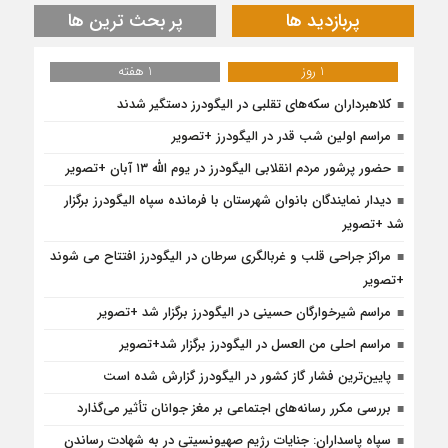
پربازدید ها
پر بحث ترین ها
1 روز
1 هفته
کلاهبرداران سکه‌های تقلبی در الیگودرز دستگیر شدند
مراسم اولین شب قدر در الیگودرز +تصویر
حضور پرشور مردم انقلابی الیگودرز در یوم الله ۱۳ آبان +تصویر
دیدار نمایندگان بانوان شهرستان با فرمانده سپاه الیگودرز برگزار
شد +تصویر
مراکز جراحی قلب و غربالگری سرطان در الیگودرز افتتاح می شوند
+تصویر
مراسم شیرخوارگان حسینی در الیگودرز برگزار شد +تصویر
مراسم احلی من العسل در الیگودرز برگزار شد+تصویر
پایین‌ترین فشار گاز کشور در الیگودرز گزارش شده است
بررسی مکرر رسانه‌های اجتماعی بر مغز جوانان تأثیر می‌گذارد
سپاه پاسداران: جنایات رژیم صهیونسیتی در به شهادت رساندن