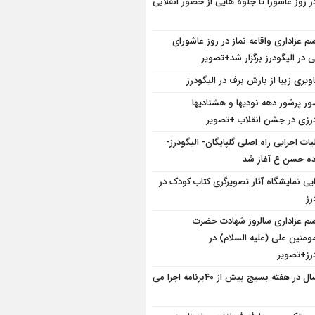
ر روز عاشورا تا جلوه هایی از حضور انقلابی
سم عزاداری واقامه نماز در روز عاشورای
در الیگودرز برگزار شد+تصویر
ویری زیبا از بارش برف در الیگودرز
ر پرشور دهه نودیها و هشتادیها
درزی در جشن انقلاب +تصویر
یات اجرایی راه اصلی گلپایگان- الیگودرز-
اده حسن ع آغاز شد
ایی نمایشگاه آثار تصویرگری کتاب کودک در
رز
سم عزاداری سالروز شهادت حضرت
مومنین علی (علیه السلام) در
درز+تصویر
امسال در هفته بسیج بیش از ۴۰برنامه اجرا می