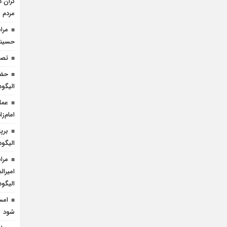
گران د
مردم
مرا
حسینی 
تصا
حضو
الیگو
عمل
امام‌ز
برپ
الیگود
مرا
امیرال
الیگو
شود