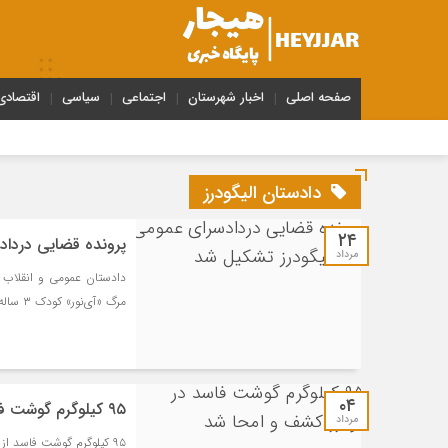
صفحه اصلی
اخبار شهرستان
اجتماعی
سیاسی
اقتصادی
دادستان الیگودرز
۲۴
پرونده قضایی درداد
مرداد
دادستان عمومی و انقلاب 
مرگ «آی‌نور» کودک ۳ ساله اهل این شهرستان خبر داد.
۰۴
۹۵ کیلو‌گرم گوشت فاسد در الیگودرز کشف و امحا شد‌
مرداد
۹۵ کیلو‌گرم گوشت فاسد از رستوران هاو طباخی های الیگودرز کشف و امحا شد‌.