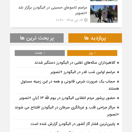
مراسم تاسوعای حسینی در الیگودرز برگزار شد
+تصویر
۰۳ تیر ۱۴۰۵ - ۲۱:۴۰
پربازدید ها
پر بحث ترین ها
1 روز
1 هفته
کلاهبرداران سکه‌های تقلبی در الیگودرز دستگیر شدند
مراسم اولین شب قدر در الیگودرز +تصویر
حجاب یک ضرورت شرعی قانونی و همه در این زمینه مسئول
هستند
حضور پرشور مردم انقلابی الیگودرز در یوم الله ۱۳ آبان +تصویر
مراکز جراحی قلب و غربالگری سرطان در الیگودرز افتتاح می شوند
+تصویر
پایین‌ترین فشار گاز کشور در الیگودرز گزارش شده است