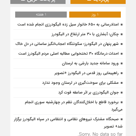
1 روز
1 هفته
امدادرسانی به ۶۵۰ خانوار سیل زده الیگودرزی انجام شده است
چکان؛ آبشاری با ۳۰ متر ارتفاع در الیگودرز
شهر پنهان در الیگودرز؛ سکونتگاه اعجاب‌انگیز ساسانی در دل خاک
احداث درمانگاه ۳۰ تختخوابی مطالبه اصلی مردم الیگودرز است
ورود سامانه جدید بارشی به لرستان
راهپیمایی روز قدس در الیگودرز +تصویر
مشکلی برای سوخت‌گیری در لرستان وجود ندارد
جوان الیگودرزی بر اثر صاعقه فوت کرد
برخورد قاطع با اخلال‌کنندگان نظم در چهارشنبه سوری انجام
می‌گیرد
صبحگاه مشترک نیروهای نظامی و انتظامی در سپاه الیگودرز برگزار
شد+ تصویر
Sorry. No data so far.