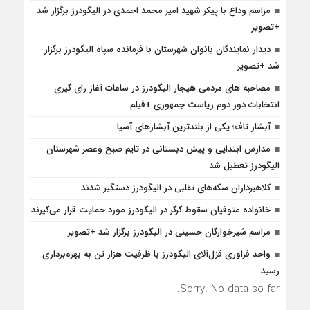
مراسم وداع با پیکر شهید امیر محمد احمدی در الیگودرز برگزار شد
+تصویر
دیدار نمایندگان بانوان شهرستان با فرمانده سپاه الیگودرز برگزار
شد +تصویر
مصاحبه های مردمی هیجار الیگودرز در ساعات آغاز رای گیری
انتخابات دور دوم ریاست جمهوری +فیلم
آبشار تاف؛ یکی از بلندترین آبشارهای آسیا
مدارس ابتدایی و پیش دبستانی در تایم صبح وعصر شهرستان
الیگودرز تعطیل شد
کلاهبرداران سکه‌های تقلبی در الیگودرز دستگیر شدند
خانواده متوفیان سقوط گرگر در الیگودرز مورد حمایت قرار می‌گیرند
مراسم شیرخوارگان حسینی در الیگودرز برگزار شد +تصویر
واحد فراوری قزل‌آلای الیگودرز با ظرفیت هزار تن به بهره‌برداری
رسید
Sorry. No data so far.