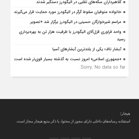
کلاهبرداران سکه‌های تقلبی در الیگودرز دستگیر شدند
خانواده متوفیان سقوط گرگر در الیگودرز مورد حمایت قرار می‌گیرند
مراسم شیرخوارگان حسینی در الیگودرز برگزار شد +تصویر
واحد فراوری قزل‌آلای الیگودرز با ظرفیت هزار تن به بهره‌برداری
رسید
آبشار تاف؛ یکی از بلندترین آبشارهای آسیا
«جمهوری اسلامی» امروز نسبت به گذشته بسیار قوی‌تر شده است
Sorry. No data so far.
هیجار
؛
استفاده رسانه‌های داخلی دارای مجوز از محتوا، با ذکر منبع
هیجار
مجاز است
.