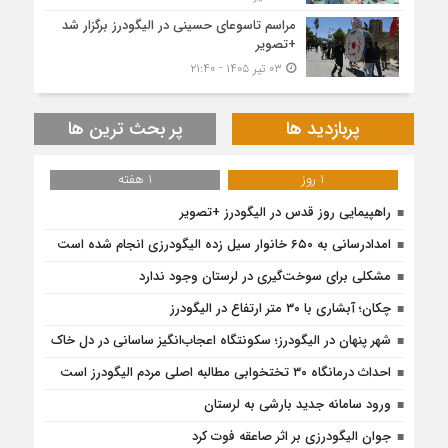
مراسم تاسوعای حسینی در الیگودرز برگزار شد
+تصویر
۰۳ تیر ۱۴۰۵ - ۲۱:۴۰
پربازدید ها
پر بحث ترین ها
1 روز
1 هفته
راهپیمایی روز قدس در الیگودرز +تصویر
امدادرسانی به ۶۵۰ خانوار سیل زده الیگودرزی انجام شده است
مشکلی برای سوخت‌گیری در لرستان وجود ندارد
چکان؛ آبشاری با ۳۰ متر ارتفاع در الیگودرز
شهر پنهان در الیگودرز؛ سکونتگاه اعجاب‌انگیز ساسانی در دل خاک
احداث درمانگاه ۳۰ تختخوابی مطالبه اصلی مردم الیگودرز است
ورود سامانه جدید بارشی به لرستان
جوان الیگودرزی بر اثر صاعقه فوت کرد