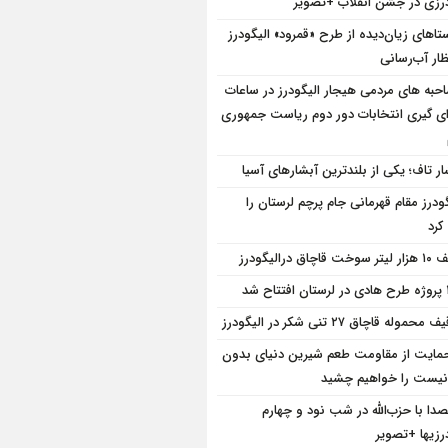
درزی در جشن انقلاب +تصویر
تاهای زیان‌دیده از طرح «قمرود» الیگودرز
ظار آب‌رسانی
حبه های مردمی هیجار الیگودرز در ساعات
رای گیری انتخابات دور دوم ریاست جمهوری
ار تاف؛ یکی از بلندترین آبشارهای آسیا
گودرز مقام قهرمانی جام پرچم لرستان را
رد
خت قاچاق درالیگودرز
ح شد
محموله قاچاق ۲۷ تنی شکر در الیگودرز
حمایت از مقاومت طعم شیرین دنیای بدون
یست را خواهیم چشید
دا با حزب‌الله در شب نود و چهارم
رزیها +تصویر