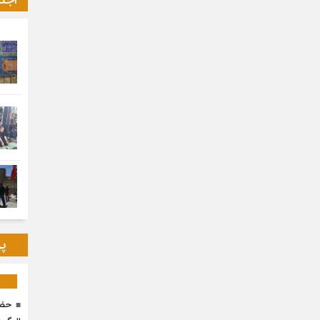
اجت
پر
حضو