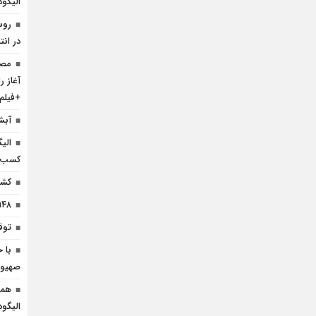
الیگو
روس
در انت
مصا
آغاز 
+فیلم
آبش
الی
کسب ک
کشف ۱۰ هزار لیتر سو
۱۴۸ پروژه طرح هادی در لرستان افتتا
توقیف 
با 
صهیون
همص
الیگود