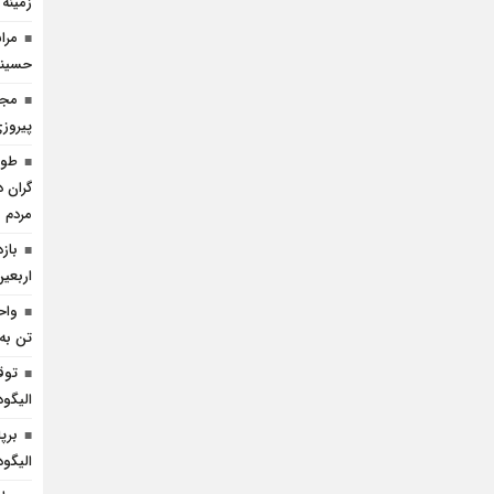
زمینه
مرا
حسینی 
مجا
پیروز
گران د
مردم
باز
اربعین
واح
تن به 
الیگود
برپ
الیگود