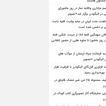
 مسئول هستند
سم عزاداری واقامه نماز در روز عاشورای
در الیگودرز برگزار شد+تصویر
هدت ملت ایران در سایه ولایت فقیه باعث
ی بر دشمن شده است
طوفان سهمگین فتنه ۸۸/ از حرمت شکنی فتنه
ر روز عاشورا تا جلوه هایی از حضور انقلابی
دید فرمانده سپاه لرستان از موکب های
 الیگودرز +تصویر
د فراوری قزل‌آلای الیگودرز با ظرفیت هزار
بهره‌برداری رسید
توقیف محموله ۲۵ تنی شیر خشک قاچاق در
رز
ایی نمایشگاه آثار تصویرگری کتاب کودک در
رز