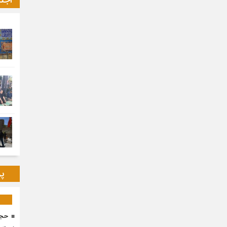
اجت
پر
حجا