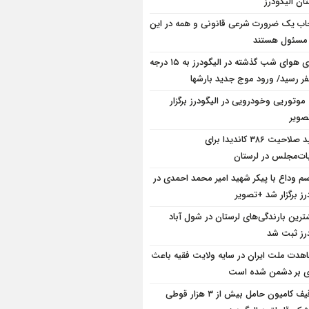
ان الیگودرز
ب یک ضرورت شرعی قانونی و همه در این
 مسئول هستند
دمای هوای شب گذشته در الیگودرز به ۱۵ درجه
فر رسید/ ورود موج جدید بارشها
 موتوریی وخودرویی در الیگودرز برگزار
ویر
تایید صلاحیت ۳۸۶ کاندیدا برای
بات‌مجلس در لرستان
سم وداع با پیکر شهید امیر محمد احمدی در
رز برگزار شد +تصویر
ترین بارندگی‌های لرستان در شول آباد
درز ثبت شد
هدت ملت ایران در سایه ولایت فقیه باعث
ی بر دشمن شده است
توقیف کامیون حامل بیش از ۳ هزار قوطی