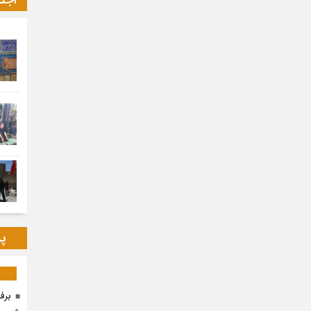
اجت
پر