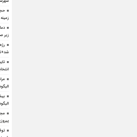
شهرست
حجا
زمینه
زیر ص
رژه
شد+تص
انتخا
مرا
الیگود
بیش
الیگو
مجا
پیروز