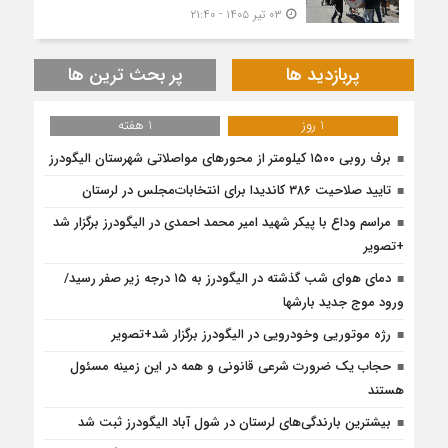
۰۳ تیر ۱۴۰۵ - ۲۱:۴۰
پربازدید ها
پر بحث ترین ها
1 روز
1 هفته
برف روبی ۱۵۰۰ کیلومتر از محور‌های مواصلاتی شهرستان الیگودرز
تایید صلاحیت ۳۸۶ کاندیدا برای انتخابات‌مجلس در لرستان
مراسم وداع با پیکر شهید امیر محمد احمدی در الیگودرز برگزار شد
+تصویر
دمای هوای شب گذشته در الیگودرز به ۱۵ درجه زیر صفر رسید/
ورود موج جدید بارشها
رژه موتوریی وخودرویی در الیگودرز برگزار شد+تصویر
حجاب یک ضرورت شرعی قانونی و همه در این زمینه مسئول
هستند
بیشترین بارندگی‌های لرستان در شول آباد الیگودرز ثبت شد