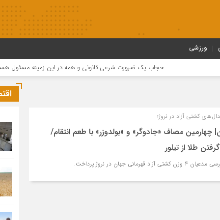
ورزشی
حجاب یک ضرورت شرعی قانونی و همه در این زمینه مسئول هستند
اقت
ال‌های کشتی آزاد در نروژ؛
 چهارمین مصاف «جادوگر» و «بولدوزر» با طعم انتقام/
رفتن طلا از تیلور
رمانی جهان در نروژ پرداخت.