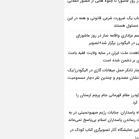
ر روز عاشورا تا جلوه هایی از حضور انقلابی
ب یک ضرورت شرعی قانونی و همه در این
 مسئول هستند
سم عزاداری واقامه نماز در روز عاشورای
در الیگودرز برگزار شد+تصویر
هدت ملت ایران در سایه ولایت فقیه باعث
ی بر دشمن شده است
جار تانکر حمل میعانات گازی در الیگودرز/یک
شان مصدوم و چندین نفر دچار مسمومیت
گودرز مقام قهرمانی جام پرچم لرستان را
رد
ه پاسداران: جنایات رژیم صهیونسیتی در به
 رساندن پاسداران اسلام بی‌پاسخ نمی‌ماند
ایی نمایشگاه آثار تصویرگری کتاب کودک در
رز