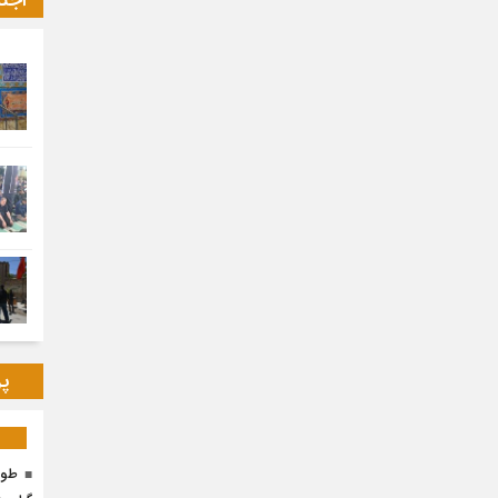
اجت
پر