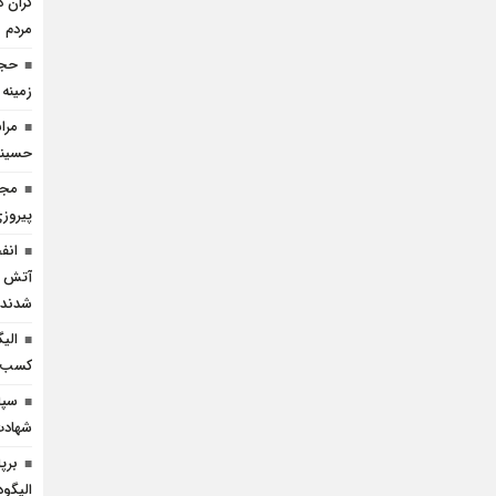
گران د
مردم
حجا
زمینه
مرا
حسینی 
مجا
پیروز
انف
آتش ن
شدند
الی
کسب ک
سپا
شهادت
برپ
الیگود