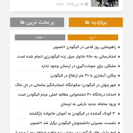
۰۳ تیر ۱۴۰۵ - ۲۱:۴۰
پربازدید ها
پر بحث ترین ها
1 روز
1 هفته
راهپیمایی روز قدس در الیگودرز +تصویر
امدادرسانی به ۶۵۰ خانوار سیل زده الیگودرزی انجام شده است
مشکلی برای سوخت‌گیری در لرستان وجود ندارد
چکان؛ آبشاری با ۳۰ متر ارتفاع در الیگودرز
شهر پنهان در الیگودرز؛ سکونتگاه اعجاب‌انگیز ساسانی در دل خاک
احداث درمانگاه ۳۰ تختخوابی مطالبه اصلی مردم الیگودرز است
ورود سامانه جدید بارشی به لرستان
۳ کودک گمشده در الیگودرز به آغوش خانواده بازگشتند
نشست بصیرتی دانشجویان الیگودرز برگزار شد +تصویر
اوج بارش های الیگودرز در بخش ززو ماهرو خواهد بود / مردم از