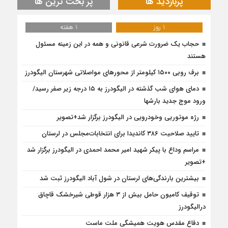
پربازدید ها
پر بحث ترین ها
1 روز
1 هفته
حجاب یک ضرورت شرعی قانونی و همه در این زمینه مسئول
هستند
برف روبی ۱۵۰۰ کیلومتر از محور‌های مواصلاتی شهرستان الیگودرز
دمای هوای شب گذشته در الیگودرز به ۱۵ درجه زیر صفر رسید/
ورود موج جدید بارشها
رژه موتوریی وخودرویی در الیگودرز برگزار شد+تصویر
تایید صلاحیت ۳۸۶ کاندیدا برای انتخابات‌مجلس در لرستان
مراسم وداع با پیکر شهید امیر محمد احمدی در الیگودرز برگزار شد
+تصویر
بیشترین بارندگی‌های لرستان در شول آباد الیگودرز ثبت شد
توقیف کامیون حامل بیش از ۳ هزار قوطی شیرخشک قاچاق
درالیگودرز
دفاع مقدس هویت همیشگی ملت ماست