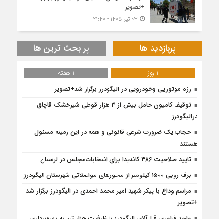
+تصویر
۰۳ تیر ۱۴۰۵ - ۲۱:۴۰
پربازدید ها
پر بحث ترین ها
1 روز
1 هفته
رژه موتوریی وخودرویی در الیگودرز برگزار شد+تصویر
توقیف کامیون حامل بیش از ۳ هزار قوطی شیرخشک قاچاق
درالیگودرز
حجاب یک ضرورت شرعی قانونی و همه در این زمینه مسئول
هستند
تایید صلاحیت ۳۸۶ کاندیدا برای انتخابات‌مجلس در لرستان
برف روبی ۱۵۰۰ کیلومتر از محور‌های مواصلاتی شهرستان الیگودرز
مراسم وداع با پیکر شهید امیر محمد احمدی در الیگودرز برگزار شد
+تصویر
واحد فراوری قزل‌آلای الیگودرز با ظرفیت هزار تن به بهره‌برداری