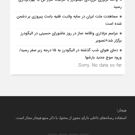
رسید
مجاهدت ملت ایران در سایه ولایت فقیه باعث پیروزی بر دشمن
شده است
مراسم عزاداری واقامه نماز در روز عاشورای حسینی در الیگودرز
برگزار شد+تصویر
دمای هوای شب گذشته در الیگودرز به ۱۵ درجه زیر صفر رسید/
ورود موج جدید بارشها
Sorry. No data so far.
هیجار
؛
استفاده رسانه‌های داخلی دارای مجوز از محتوا، با ذکر منبع
هیجار
مجاز است
.