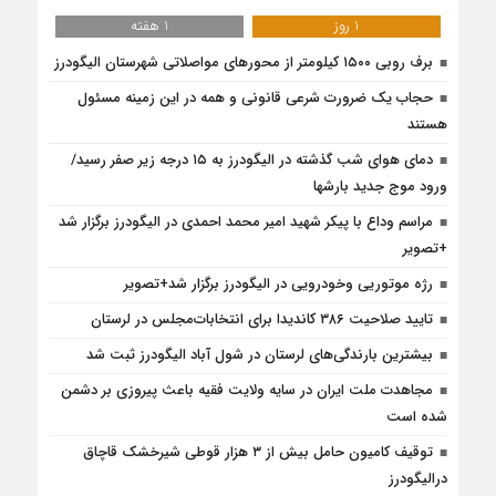
1 روز
1 هفته
برف روبی ۱۵۰۰ کیلومتر از محور‌های مواصلاتی شهرستان الیگودرز
حجاب یک ضرورت شرعی قانونی و همه در این زمینه مسئول
هستند
دمای هوای شب گذشته در الیگودرز به ۱۵ درجه زیر صفر رسید/
ورود موج جدید بارشها
مراسم وداع با پیکر شهید امیر محمد احمدی در الیگودرز برگزار شد
+تصویر
رژه موتوریی وخودرویی در الیگودرز برگزار شد+تصویر
تایید صلاحیت ۳۸۶ کاندیدا برای انتخابات‌مجلس در لرستان
بیشترین بارندگی‌های لرستان در شول آباد الیگودرز ثبت شد
مجاهدت ملت ایران در سایه ولایت فقیه باعث پیروزی بر دشمن
شده است
توقیف کامیون حامل بیش از ۳ هزار قوطی شیرخشک قاچاق
درالیگودرز