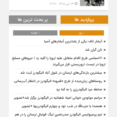
۰۳ تیر ۱۴۰۵ - ۲۱:۴۰
پربازدید ها
پر بحث ترین ها
1 روز
1 هفته
آبشار تاف؛ یکی از بلندترین آبشارهای آسیا
نان گران شد
￼مجلس طرح اقدام متقابل علیه اروپا را کلید زد / نیرو‌های مسلح
اروپا در لیست تروریستی قرار می‌گیرند
بیشترین بارندگی‌های لرستان در شول آباد الیگودرز ثبت شد
روستاهای زیان‌دیده از طرح «قمرود» الیگودرز در انتظار آب‌رسانی
صاعقه مرد الیگودرزی را به کما برد
مراسم مولودی خوانی اعیاد شعبانیه در الیگودرز برگزار شد+تصویر
همصدا با حزب‌الله در شب نود و چهارم الیگودرزیها +تصویر
تیم پرسپولیس الیگودرز صدرنشین لیگ فوتبال لرستان را در هم