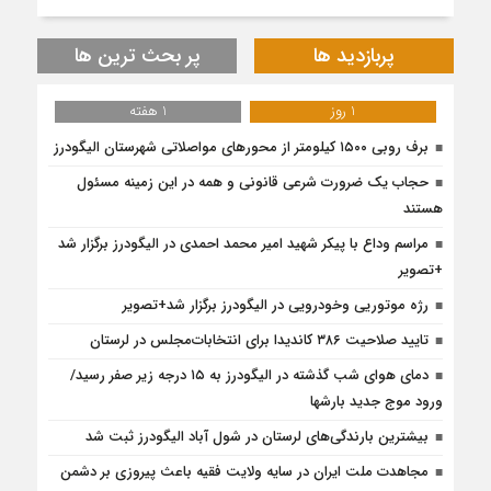
پربازدید ها
پر بحث ترین ها
1 روز
1 هفته
برف روبی ۱۵۰۰ کیلومتر از محور‌های مواصلاتی شهرستان الیگودرز
حجاب یک ضرورت شرعی قانونی و همه در این زمینه مسئول
هستند
مراسم وداع با پیکر شهید امیر محمد احمدی در الیگودرز برگزار شد
+تصویر
رژه موتوریی وخودرویی در الیگودرز برگزار شد+تصویر
تایید صلاحیت ۳۸۶ کاندیدا برای انتخابات‌مجلس در لرستان
دمای هوای شب گذشته در الیگودرز به ۱۵ درجه زیر صفر رسید/
ورود موج جدید بارشها
بیشترین بارندگی‌های لرستان در شول آباد الیگودرز ثبت شد
مجاهدت ملت ایران در سایه ولایت فقیه باعث پیروزی بر دشمن