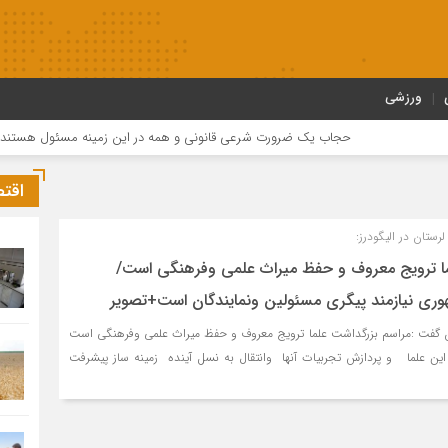
ورزشی
حجاب یک ضرورت شرعی قانونی و همه در این زمینه مسئول هستند
اقت
رستان در الیگودرز:
ما ترویج معروف و حفظ میراث علمی وفرهنگی است/
ری نیازمند پیگری مسئولین ونمایندگان است+تصویر
تان گفت :مراسم بزرگداشت علما ترویج معروف و حفظ میراث علمی وفرهنگی است
ی این علما و پردازش تجربیات آنها وانتقال به نسل آینده زمینه ساز پیشرفت