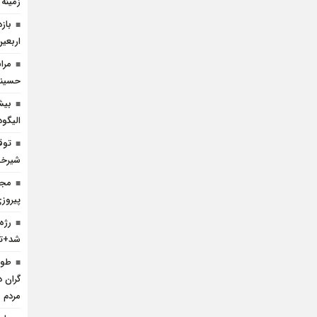
زمینه
باز
اربعین
مرا
حسینی 
بیش
الیگو
شیرخش
مجا
پیروز
رژه
شد+تص
گران د
مردم