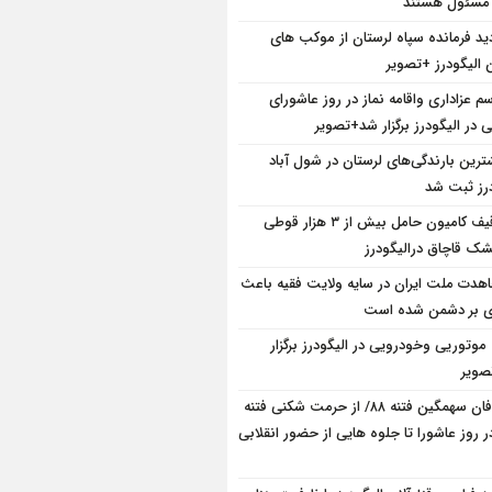
 مسئول هستند
دید فرمانده سپاه لرستان از موکب های
 الیگودرز +تصویر
سم عزاداری واقامه نماز در روز عاشورای
در الیگودرز برگزار شد+تصویر
ترین بارندگی‌های لرستان در شول آباد
درز ثبت شد
توقیف کامیون حامل بیش از ۳ هزار قوطی
ک قاچاق درالیگودرز
هدت ملت ایران در سایه ولایت فقیه باعث
ی بر دشمن شده است
 موتوریی وخودرویی در الیگودرز برگزار
ویر
طوفان سهمگین فتنه ۸۸/ از حرمت شکنی فتنه
ر روز عاشورا تا جلوه هایی از حضور انقلابی