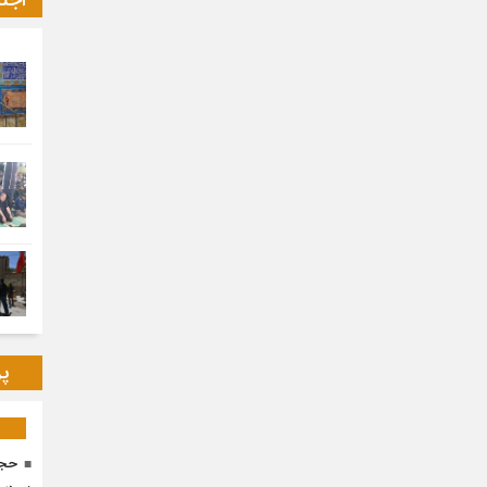
اجت
پر
حجا