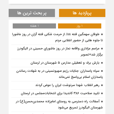
پربازدید ها
پر بحث ترین ها
1 روز
1 هفته
طوفان سهمگین فتنه ۸۸/ از حرمت شکنی فتنه گران در روز عاشورا
تا جلوه هایی از حضور انقلابی مردم
مراسم عزاداری واقامه نماز در روز عاشورای حسینی در الیگودرز
برگزار شد+تصویر
بارش برف و تعطیلی مدارس ۵ شهرستان در لرستان
سپاه پاسداران: جنایات رژیم صهیونسیتی در به شهادت رساندن
پاسداران اسلام بی‌پاسخ نمی‌ماند
رهبر انقلاب: شهدا سرنوشت ایران را عوض کردند
تایید صلاحیت ۳۸۶ کاندیدا برای انتخابات‌مجلس در لرستان
آسفالت راه دسترسی به روستای امام‌زاده محمدبن‌حسن(ع) در
شهرستان الیگودرز تسریع می‌شود