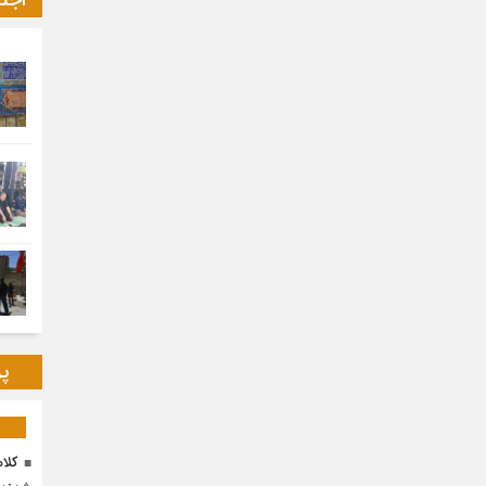
اجت
پر
کلا