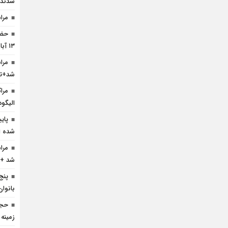
شدند
مرا
حضو
۱۳ آبان +تصویر
مرا
شد+تص
مرا
الیگو
پای
شده 
مرا
شد +ت
پنج
بانوا
حجا
زمینه