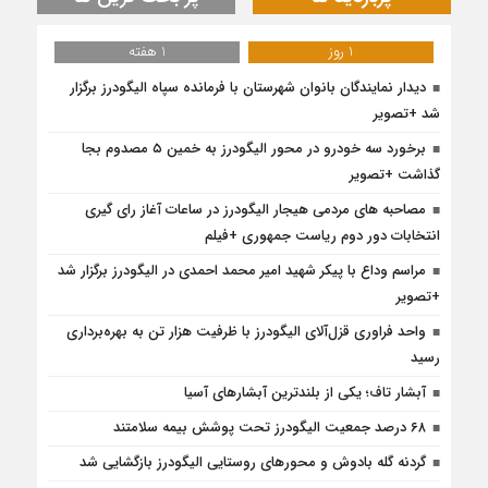
1 روز
1 هفته
دیدار نمایندگان بانوان شهرستان با فرمانده سپاه الیگودرز برگزار
شد +تصویر
برخورد سه خودرو در محور الیگودرز به خمین ۵ مصدوم بجا
گذاشت +تصویر
مصاحبه های مردمی هیجار الیگودرز در ساعات آغاز رای گیری
انتخابات دور دوم ریاست جمهوری +فیلم
مراسم وداع با پیکر شهید امیر محمد احمدی در الیگودرز برگزار شد
+تصویر
واحد فراوری قزل‌آلای الیگودرز با ظرفیت هزار تن به بهره‌برداری
رسید
آبشار تاف؛ یکی از بلندترین آبشارهای آسیا
۶۸ درصد جمعیت الیگودرز تحت پوشش بیمه سلامتند
گردنه گله بادوش و محورهای روستایی الیگودرز بازگشایی شد