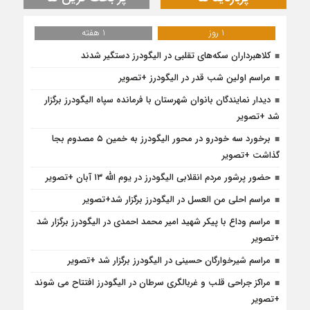
1 روز
1 هفته
کلاهبرداران سکه‌های تقلبی در الیگودرز دستگیر شدند
مراسم اولین شب قدر در الیگودرز +تصویر
دیدار نمایندگان بانوان شهرستان با فرمانده سپاه الیگودرز برگزار
شد +تصویر
برخورد سه خودرو در محور الیگودرز به خمین ۵ مصدوم بجا
گذاشت +تصویر
حضور پرشور مردم انقلابی الیگودرز در یوم الله ۱۳ آبان +تصویر
مراسم احلی من العسل در الیگودرز برگزار شد+تصویر
مراسم وداع با پیکر شهید امیر محمد احمدی در الیگودرز برگزار شد
+تصویر
مراسم شیرخوارگان حسینی در الیگودرز برگزار شد +تصویر
مراکز جراحی قلب و غربالگری سرطان در الیگودرز افتتاح می شوند
+تصویر