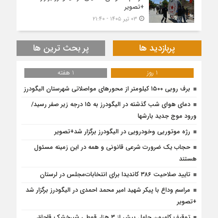
+تصویر
۰۳ تیر ۱۴۰۵ - ۲۱:۴۰
پربازدید ها
پر بحث ترین ها
1 روز
1 هفته
برف روبی ۱۵۰۰ کیلومتر از محور‌های مواصلاتی شهرستان الیگودرز
دمای هوای شب گذشته در الیگودرز به ۱۵ درجه زیر صفر رسید/
ورود موج جدید بارشها
رژه موتوریی وخودرویی در الیگودرز برگزار شد+تصویر
حجاب یک ضرورت شرعی قانونی و همه در این زمینه مسئول
هستند
تایید صلاحیت ۳۸۶ کاندیدا برای انتخابات‌مجلس در لرستان
مراسم وداع با پیکر شهید امیر محمد احمدی در الیگودرز برگزار شد
+تصویر
توقیف کامیون حامل بیش از ۳ هزار قوطی شیرخشک قاچاق