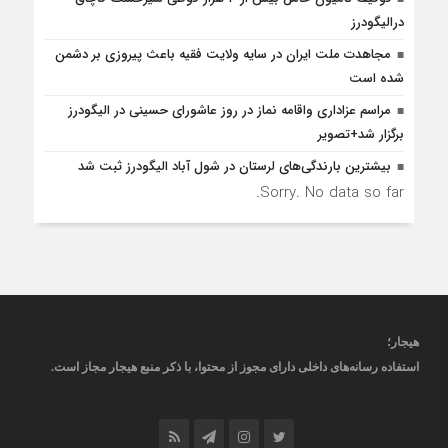
درالیگودرز
مجاهدت ملت ایران در سایه ولایت فقیه باعث پیروزی بر دشمن
شده است
مراسم عزاداری واقامه نماز در روز عاشورای حسینی در الیگودرز
برگزار شد+تصویر
بیشترین بارندگی‌های لرستان در شول آباد الیگودرز ثبت شد
Sorry. No data so far.
هیجار
؛
استفاده رسانه‌های داخلی دارای مجوز از محتوا، با ذکر منبع
هیجار
مجاز است
.