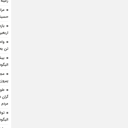
زمینه
مرا
حسینی 
باز
اربعین
واح
تن به 
بیش
الیگو
مجا
پیروز
گران د
مردم
الیگود