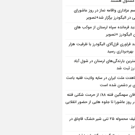
 مسئول هستند
سم عزاداری واقامه نماز در روز عاشورای
در الیگودرز برگزار شد+تصویر
دید فرمانده سپاه لرستان از موکب های
 الیگودرز +تصویر
د فراوری قزل‌آلای الیگودرز با ظرفیت هزار
بهره‌برداری رسید
ترین بارندگی‌های لرستان در شول آباد
درز ثبت شد
هدت ملت ایران در سایه ولایت فقیه باعث
ی بر دشمن شده است
طوفان سهمگین فتنه ۸۸/ از حرمت شکنی فتنه
ر روز عاشورا تا جلوه هایی از حضور انقلابی
توقیف محموله ۲۵ تنی شیر خشک قاچاق در
رز