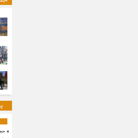
اجت
پر
حجا