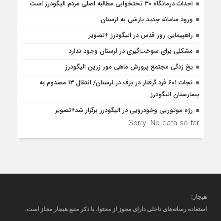
احداث درمانگاه ۳۰ تختخوابی مطالبه اصلی مردم الیگودرز است
ورود سامانه جدید بارشی به لرستان
راهپیمایی روز قدس در الیگودرز +تصویر
مشکلی برای سوخت‌گیری در لرستان وجود ندارد
یخ زدگی مجتمع پرورش ماهی مور زرین الیگودرز
نجات ۶۰۱ فرد گرفتار در برف در لرستان/ انتقال ۱۳ مصدوم به
بیمارستان الیگودرز
رژه موتوریی وخودرویی در الیگودرز برگزار شد+تصویر
Sorry. No data so far.
هیجار
؛
استفاده رسانه‌های داخلی دارای مجوز از محتوا، با ذکر منبع
هیجار
مجاز است
.