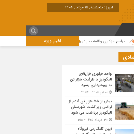
برابر با : Thursday - 6 August - 202
اخبار ویژه
سم عزاداری واقامه نماز در روز عاشورای حسینی در الیگودرز برگزار شد+تصویر
مرا
صادی
واحد فراوری قزل‌آلای
الیگودرز با ظرفیت هزار تن
به بهره‌برداری رسید
۰۱ تیر ۱۴۰۵ - ۱۲:۵۶
بیش از ۵۵ هزار تن گندم از
اراضی زیر کشت شهرستان
الیگودرز برداشت می شود
۳۰ خرداد ۱۴۰۵ - ۱:۱۵
آیین کلنگ‌زنی نیروگاه