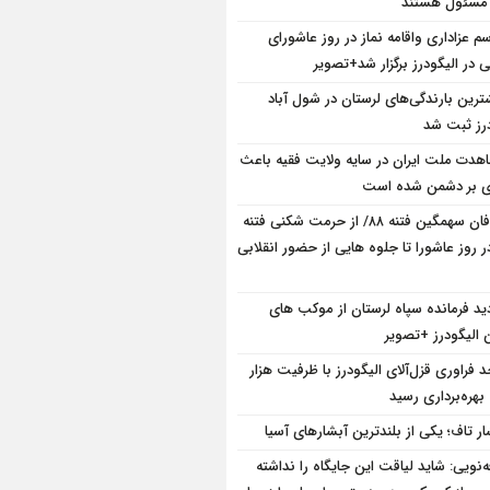
 مسئول هستند
سم عزاداری واقامه نماز در روز عاشورای
در الیگودرز برگزار شد+تصویر
ترین بارندگی‌های لرستان در شول آباد
درز ثبت شد
هدت ملت ایران در سایه ولایت فقیه باعث
ی بر دشمن شده است
طوفان سهمگین فتنه ۸۸/ از حرمت شکنی فتنه
ر روز عاشورا تا جلوه هایی از حضور انقلابی
دید فرمانده سپاه لرستان از موکب های
 الیگودرز +تصویر
د فراوری قزل‌آلای الیگودرز با ظرفیت هزار
بهره‌برداری رسید
ار تاف؛ یکی از بلندترین آبشارهای آسیا
ه‌نویی: شاید لیاقت این جایگاه را نداشته