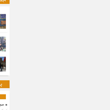
اجت
پر
حجا