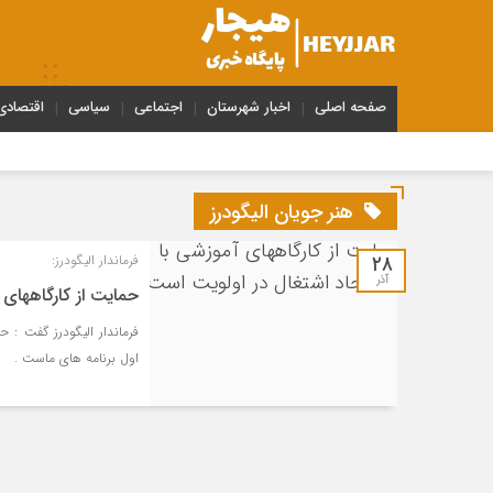
صفحه اصلی
اخبار شهرستان
اجتماعی
سیاسی
اقتصادی
هنر جویان الیگودرز
۲۸
فرماندار الیگودرز:
آذر
حمایت از کارگاههای
فرماندار الیگودرز گفت : 
اول برنامه های ماست .