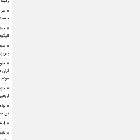
زمینه
مرا
حسینی 
بیش
الیگو
مجا
پیروز
گران د
مردم
باز
اربعین
واح
تن به 
آبش
قلع