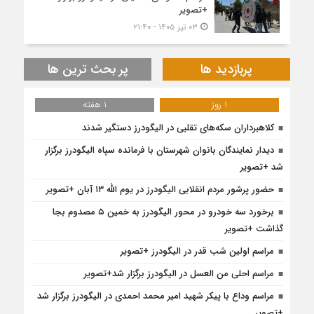
+تصویر
۰۳ تیر ۱۴۰۵ - ۲۱:۴۰
پربازدید ها
پر بحث ترین ها
1 روز
1 هفته
کلاهبرداران سکه‌های تقلبی در الیگودرز دستگیر شدند
دیدار نمایندگان بانوان شهرستان با فرمانده سپاه الیگودرز برگزار
شد +تصویر
حضور پرشور مردم انقلابی الیگودرز در یوم الله ۱۳ آبان +تصویر
برخورد سه خودرو در محور الیگودرز به خمین ۵ مصدوم بجا
گذاشت +تصویر
مراسم اولین شب قدر در الیگودرز +تصویر
مراسم احلی من العسل در الیگودرز برگزار شد+تصویر
مراسم وداع با پیکر شهید امیر محمد احمدی در الیگودرز برگزار شد
+تصویر