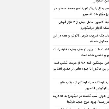
ان الیگودرز
سم وداع با پیکر شهید امیر محمد احمدی در
رز برگزار شد +تصویر
توقیف کامیون حامل بیش از ۳ هزار قوطی
ک قاچاق درالیگودرز
ب یک ضرورت شرعی قانونی و همه در این
 مسئول هستند
هدت ملت ایران در سایه ولایت فقیه باعث
ی بر دشمن شده است
طوفان سهمگین فتنه ۸۸/ از حرمت شکنی فتنه
ر روز عاشورا تا جلوه هایی از حضور انقلابی
دید فرمانده سپاه لرستان از موکب های
 الیگودرز +تصویر
دمای هوای شب گذشته در الیگودرز به ۱۵ درجه
فر رسید/ ورود موج جدید بارشها