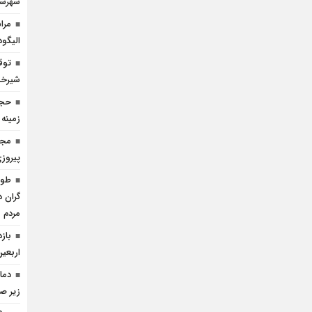
شهرست
مرا
الیگود
شیرخش
حجا
زمینه
مجا
پیروز
گران د
مردم
باز
اربعین
زیر ص