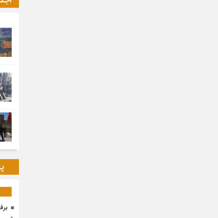
اجت
پر