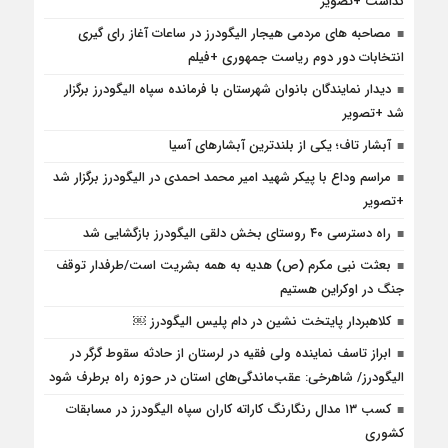
گذاشت +تصویر
مصاحبه های مردمی هیجار الیگودرز در ساعات آغاز رای گیری
انتخابات دور دوم ریاست جمهوری +فیلم
دیدار نمایندگان بانوان شهرستان با فرمانده سپاه الیگودرز برگزار
شد +تصویر
آبشار تاف؛ یکی از بلندترین آبشارهای آسیا
مراسم وداع با پیکر شهید امیر محمد احمدی در الیگودرز برگزار شد
+تصویر
راه دسترسی ۴۰ روستای بخش دلقی الیگودرز بازگشایی شد
بعثت نبی مکرم (ص) هدیه به همه بشریت است/طرفدار توقف
جنگ در اوکراین هستیم
کلاهبردار پایتخت نشین در دام پلیس الیگودرز ￼
ابراز تاسف نماینده ولی فقیه در لرستان از حادثه سقوط گرگر در
الیگودرز/ شاهرخی: عقب‌ماندگی‌های استان در حوزه راه برطرف شود
کسب ۱۳ مدال رنگارنگ کاراته کاران سپاه الیگودرز در مسابقات
کشوری