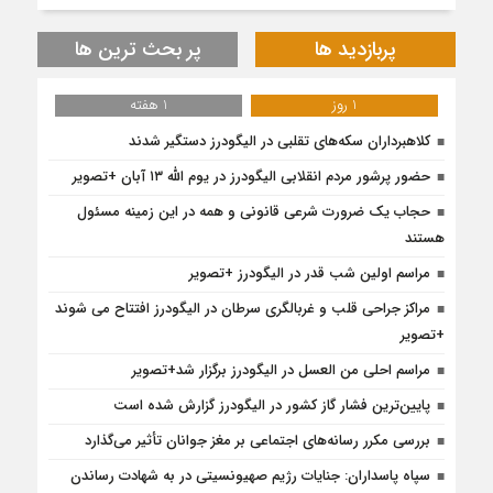
پربازدید ها
پر بحث ترین ها
1 روز
1 هفته
کلاهبرداران سکه‌های تقلبی در الیگودرز دستگیر شدند
حضور پرشور مردم انقلابی الیگودرز در یوم الله ۱۳ آبان +تصویر
حجاب یک ضرورت شرعی قانونی و همه در این زمینه مسئول
هستند
مراسم اولین شب قدر در الیگودرز +تصویر
مراکز جراحی قلب و غربالگری سرطان در الیگودرز افتتاح می شوند
+تصویر
مراسم احلی من العسل در الیگودرز برگزار شد+تصویر
پایین‌ترین فشار گاز کشور در الیگودرز گزارش شده است
بررسی مکرر رسانه‌های اجتماعی بر مغز جوانان تأثیر می‌گذارد
سپاه پاسداران: جنایات رژیم صهیونسیتی در به شهادت رساندن