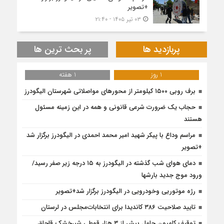
+تصویر
۰۳ تیر ۱۴۰۵ - ۲۱:۴۰
پربازدید ها
پر بحث ترین ها
1 روز
1 هفته
برف روبی ۱۵۰۰ کیلومتر از محور‌های مواصلاتی شهرستان الیگودرز
حجاب یک ضرورت شرعی قانونی و همه در این زمینه مسئول
هستند
مراسم وداع با پیکر شهید امیر محمد احمدی در الیگودرز برگزار شد
+تصویر
دمای هوای شب گذشته در الیگودرز به ۱۵ درجه زیر صفر رسید/
ورود موج جدید بارشها
رژه موتوریی وخودرویی در الیگودرز برگزار شد+تصویر
تایید صلاحیت ۳۸۶ کاندیدا برای انتخابات‌مجلس در لرستان
توقیف کامیون حامل بیش از ۳ هزار قوطی شیرخشک قاچاق