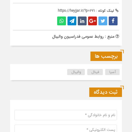
لینک کوتاه :
https://heyjjar.ir/?p=671
منبع : روابط عمومی فدراسیون والیبال
برچسب ها
آسیا
فینال
والیبال
ثبت دیدگاه