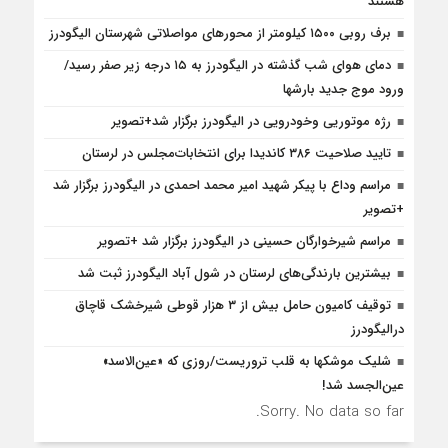
هستند
برف روبی ۱۵۰۰ کیلومتر از محور‌های مواصلاتی شهرستان الیگودرز
دمای هوای شب گذشته در الیگودرز به ۱۵ درجه زیر صفر رسید/
ورود موج جدید بارشها
رژه موتوریی وخودرویی در الیگودرز برگزار شد+تصویر
تایید صلاحیت ۳۸۶ کاندیدا برای انتخابات‌مجلس در لرستان
مراسم وداع با پیکر شهید امیر محمد احمدی در الیگودرز برگزار شد
+تصویر
مراسم شیرخوارگان حسینی در الیگودرز برگزار شد +تصویر
بیشترین بارندگی‌های لرستان در شول آباد الیگودرز ثبت شد
توقیف کامیون حامل بیش از ۳ هزار قوطی شیرخشک قاچاق
درالیگودرز
شلیک موشکها به قلب تروریست/روزی که «عین‌الاسد»
عین‌الجسد شد!
Sorry. No data so far.