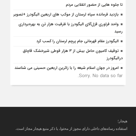
تا جلوه هایی از حضور انقلابی مردم
بازدید فرمانده سپاه لرستان از موکب های اربعین الیگودرز +تصویر
واحد فراوری قزل‌آلای الیگودرز با ظرفیت هزار تن به بهره‌برداری
رسید
الیگودرز مقام قهرمانی جام پرچم لرستان را کسب کرد
توقیف کامیون حامل بیش از ۳ هزار قوطی شیرخشک قاچاق
درالیگودرز
امروز در جهان اسلام شیعه را با زائرین اربعین حسینی می شناسند
Sorry. No data so far.
هیجار
؛
استفاده رسانه‌های داخلی دارای مجوز از محتوا، با ذکر منبع
هیجار
مجاز است
.