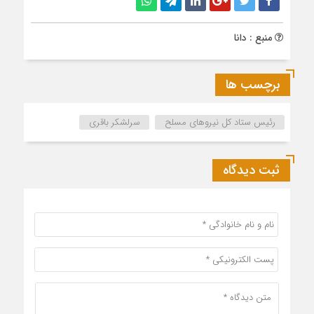
منبع : دانا
برچسب ها
رئیس ستاد کل نیروهای مسلح
سرلشکر باقری
ثبت دیدگاه