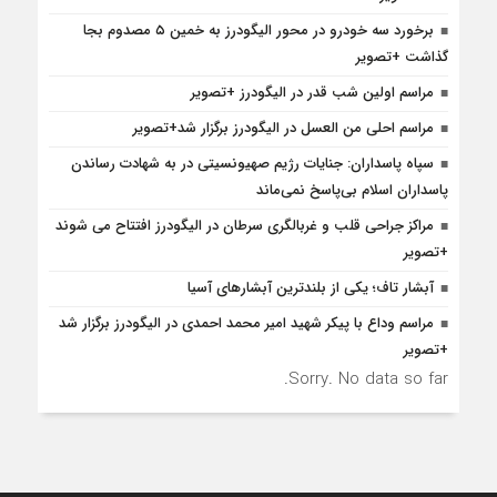
برخورد سه خودرو در محور الیگودرز به خمین ۵ مصدوم بجا
گذاشت +تصویر
مراسم اولین شب قدر در الیگودرز +تصویر
مراسم احلی من العسل در الیگودرز برگزار شد+تصویر
سپاه پاسداران: جنایات رژیم صهیونسیتی در به شهادت رساندن
پاسداران اسلام بی‌پاسخ نمی‌ماند
مراکز جراحی قلب و غربالگری سرطان در الیگودرز افتتاح می شوند
+تصویر
آبشار تاف؛ یکی از بلندترین آبشارهای آسیا
مراسم وداع با پیکر شهید امیر محمد احمدی در الیگودرز برگزار شد
+تصویر
Sorry. No data so far.