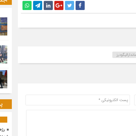
اجت
اندارالیگودرز
پر
رژه