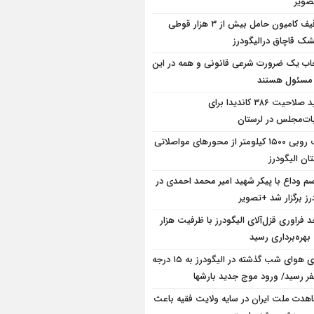
ویر
توقیف کامیون حامل بیش از ۳ هزار قوطی
ک قاچاق درالیگودرز
ب یک ضرورت شرعی قانونی و همه در این
 مسئول هستند
تایید صلاحیت ۳۸۶ کاندیدا برای
بات‌مجلس در لرستان
برف روبی ۱۵۰۰ کیلومتر از محور‌های مواصلاتی
ان الیگودرز
سم وداع با پیکر شهید امیر محمد احمدی در
رز برگزار شد +تصویر
د فراوری قزل‌آلای الیگودرز با ظرفیت هزار
بهره‌برداری رسید
دمای هوای شب گذشته در الیگودرز به ۱۵ درجه
فر رسید/ ورود موج جدید بارشها
هدت ملت ایران در سایه ولایت فقیه باعث