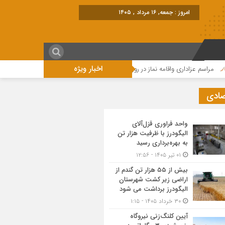
برابر با : Friday - 7 August -
اخبار ویژه
م عزاداری واقامه نماز در روز عاشورای حسینی در الیگودرز برگزار شد+تصویر
مراس
صادی
واحد فراوری قزل‌آلای
الیگودرز با ظرفیت هزار تن
به بهره‌برداری رسید
۰۱ تیر ۱۴۰۵ - ۱۲:۵۶
بیش از ۵۵ هزار تن گندم از
اراضی زیر کشت شهرستان
الیگودرز برداشت می شود
۳۰ خرداد ۱۴۰۵ - ۱:۱۵
آیین کلنگ‌زنی نیروگاه