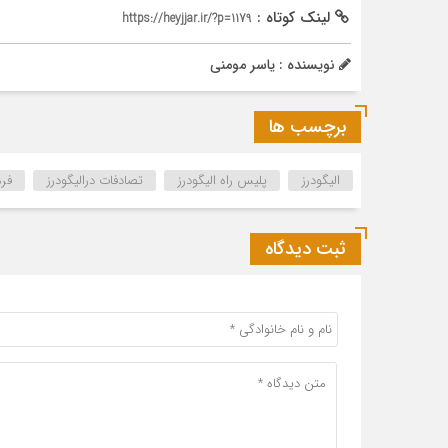
لینک کوتاه :
https://heyjjar.ir/?p=1179
نویسنده : یاسر مومنی
برچسب ها
الیگودرز
پلیس راه الیگودرز
تصادفات درالیگودرز
فرم
ثبت دیدگاه