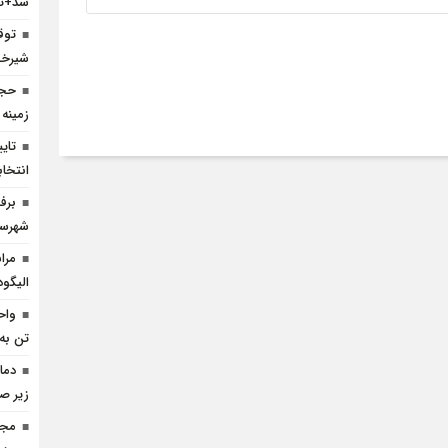
شد+تص
شیرخش
حجا
زمینه
انتخا
شهرست
مرا
الیگود
واح
تن به 
زیر ص
مجا