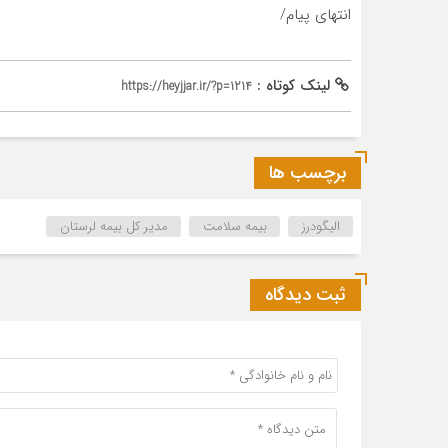
انتهای پیام/
لینک کوتاه :
https://heyjjar.ir/?p=1214
برچسب ها
الیگودرز
بیمه سلامت
مدیر کل بیمه لرستان
ثبت دیدگاه