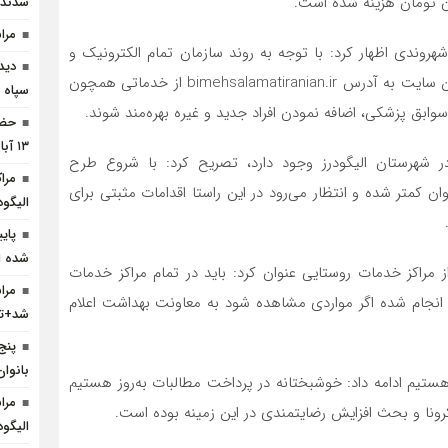
شدند
مرا
شهروندی اظهار کرد: با توجه به روند سازمان تمام الکترونیک و
دید
راه‌اندازی این سامانه، بیمه‌شدگان می‌توانند با مراجعه به این سایت به آدرس bimehsalamatiranian.ir از خدماتی همچون
سپاه ا
ابق پزشکی، اضافه نمودن افراد جدید و غیره بهره‌مند شوند.
حضو
۱۳ آبان +تصویر
ر شهرستان الیگودرز وجود دارد، تصریح کرد: با شروع طرح
مرا
 کمتر شده و انتظار می‌رود در این راستا اقدامات مثبتی برای
الیگو
پای
شده 
ز مراکز خدمات روستایی عنوان کرد: باید در تمام مراکز خدمات
مرا
رسی‌های انجام شده اگر مواردی مشاهده شود به معاونت بهداشت اعلام
شد+تص
پنج
بانوا
ز هستیم ادامه داد: خوشبختانه در پرداخت مطالبات به‌روز هستیم
مرا
کرونا و بحث افزایش رضایتمندی در این زمینه بوده است.
الیگود