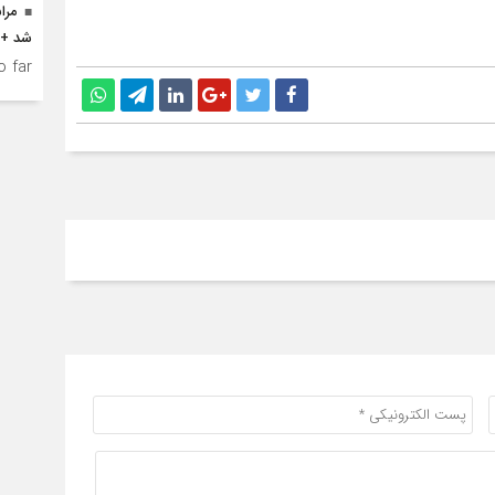
مرا
شد +ت
 far.