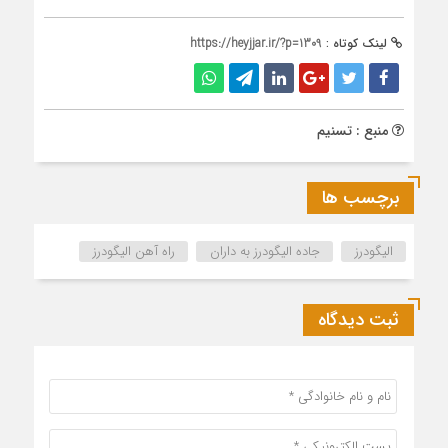
لینک کوتاه :
https://heyjjar.ir/?p=1309
منبع : تسنیم
برچسب ها
الیگودرز
جاده الیگودرز به داران
راه آهن الیگودرز
ثبت دیدگاه