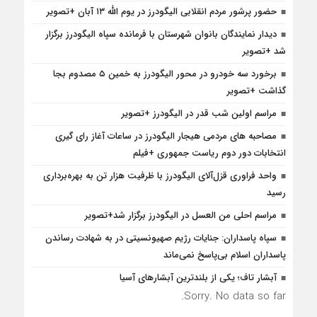
حضور پرشور مردم انقلابی الیگودرز در یوم الله ۱۳ آبان +تصویر
دیدار نمایندگان بانوان شهرستان با فرمانده سپاه الیگودرز برگزار
شد +تصویر
برخورد سه خودرو در محور الیگودرز به خمین ۵ مصدوم بجا
گذاشت +تصویر
مراسم اولین شب قدر در الیگودرز +تصویر
مصاحبه های مردمی هیجار الیگودرز در ساعات آغاز رای گیری
انتخابات دور دوم ریاست جمهوری +فیلم
واحد فراوری قزل‌آلای الیگودرز با ظرفیت هزار تن به بهره‌برداری
رسید
مراسم احلی من العسل در الیگودرز برگزار شد+تصویر
سپاه پاسداران: جنایات رژیم صهیونسیتی در به شهادت رساندن
پاسداران اسلام بی‌پاسخ نمی‌ماند
آبشار تاف؛ یکی از بلندترین آبشارهای آسیا
Sorry. No data so far.