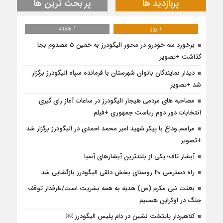
پربازدید ها
پر بحث ترین ها
1 روز
1 هفته
برخورد سه خودرو در محور الیگودرز به خمین ۵ مصدوم بجا
گذاشت +تصویر
دیدار نمایندگان بانوان شهرستان با فرمانده سپاه الیگودرز برگزار
شد +تصویر
مصاحبه های مردمی هیجار الیگودرز در ساعات آغاز رای گیری
انتخابات دور دوم ریاست جمهوری +فیلم
مراسم وداع با پیکر شهید امیر محمد احمدی در الیگودرز برگزار شد
+تصویر
آبشار تاف؛ یکی از بلندترین آبشارهای آسیا
راه دسترسی ۴۰ روستای بخش دلقی الیگودرز بازگشایی شد
بعثت نبی مکرم (ص) هدیه به همه بشریت است/طرفدار توقف
جنگ در اوکراین هستیم
کلاهبردار پایتخت نشین در دام پلیس الیگودرز ￼