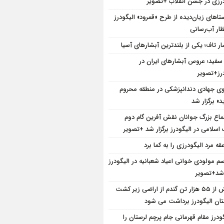
درزی در جشن انقلاب +تصویر
تاهای زیان‌دیده از طرح «قمرود» الیگودرز
ظار آب‌رسانی
ار تاف؛ یکی از بلندترین آبشارهای آسیا
سفید؛ عروس آبشارهای ایران در
درز+تصویر
وی جهادی دندانپزشکی در منطقه محروم
د» برگزار شد
ماع بزرگ جوانان نقش آفرین گام دوم
 اسلامی در الیگودرز برگزار شد +تصویر
قه مرد الیگودرزی را به کما برد
سم مولودی خوانی اعیاد شعبانیه در الیگودرز
 شد+تصویر
بیش از ۵۵ هزار تن گندم از اراضی زیر کشت
ان الیگودرز برداشت می شود
گودرز مقام قهرمانی جام پرچم لرستان را