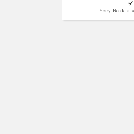
رد
Sorry. No data so