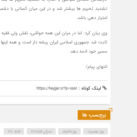
تشدید تحریم ها بیشتر شد و در این میان کسانی با دشمن
امتیاز دهی باشد.
وی بیان کرد: اما در میان این همه حواشی، نقش ولی فقی
ثابت شد جمهوری اسلامی ایران ریشه دار است و همه اینها سب
مسیر خود ادمه دهد.
انتهای پیام/
لینک کوتاه :
https://heyjjar.ir/?p=1556
برچسب ها
روز بصیرت
روزعاشوار
سران فتنه88
فتنه 88