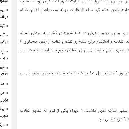
ان در روز عاشورا از دیگر شرارت های فتنه گران بود که سبب
الیگو
رهایشان اعلام کردند که انتخابات بهانه است، اصل نظام نشانه
روس
در انت
آبش
نه آمدند، مرد و زن، پیرو و جوان در همه شهرهای کشور به میدان آمدند
آب 
 انقلاب و استکبار برای همه رو شده و نقاب از چهره بسیاری از
الیگو
به رهبری امام خامنه ای برای رساندن پرچم ایران به دست امام
ارد
«بزنوی
اجت
صحنه ها و جلوه هایی ناب از اتحاد و انسجام ملت ایران در روز ۹ دیماه سال ۸۸ به دنیا مخابره شد، حضور مردم، آبی بر
انقلاب
صاع
مرا
برگزار
همایون رهبران کارشناس مسائل سیاسی در گفت و گو با سفیر افلاک اظهار داشت: ۹ دیماه یکی از ایام اله تقویم انقلاب
شهرست
د.
الی