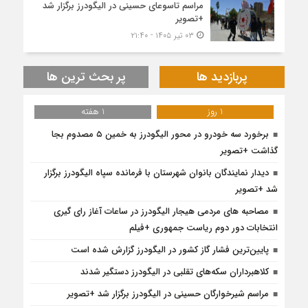
مراسم تاسوعای حسینی در الیگودرز برگزار شد
+تصویر
۰۳ تیر ۱۴۰۵ - ۲۱:۴۰
پربازدید ها
پر بحث ترین ها
1 روز
1 هفته
برخورد سه خودرو در محور الیگودرز به خمین ۵ مصدوم بجا
گذاشت +تصویر
دیدار نمایندگان بانوان شهرستان با فرمانده سپاه الیگودرز برگزار
شد +تصویر
مصاحبه های مردمی هیجار الیگودرز در ساعات آغاز رای گیری
انتخابات دور دوم ریاست جمهوری +فیلم
پایین‌ترین فشار گاز کشور در الیگودرز گزارش شده است
کلاهبرداران سکه‌های تقلبی در الیگودرز دستگیر شدند
مراسم شیرخوارگان حسینی در الیگودرز برگزار شد +تصویر