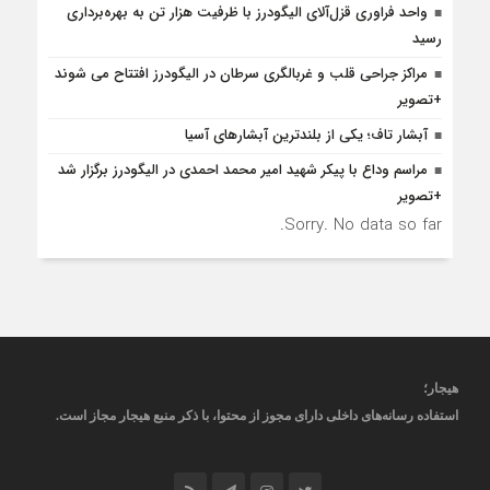
واحد فراوری قزل‌آلای الیگودرز با ظرفیت هزار تن به بهره‌برداری
رسید
مراکز جراحی قلب و غربالگری سرطان در الیگودرز افتتاح می شوند
+تصویر
آبشار تاف؛ یکی از بلندترین آبشارهای آسیا
مراسم وداع با پیکر شهید امیر محمد احمدی در الیگودرز برگزار شد
+تصویر
Sorry. No data so far.
هیجار
؛
استفاده رسانه‌های داخلی دارای مجوز از محتوا، با ذکر منبع
هیجار
مجاز است
.