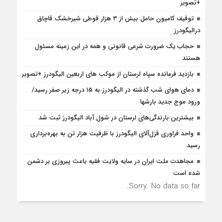
+تصویر
توقیف کامیون حامل بیش از ۳ هزار قوطی شیرخشک قاچاق
درالیگودرز
حجاب یک ضرورت شرعی قانونی و همه در این زمینه مسئول
هستند
بازدید فرمانده سپاه لرستان از موکب های اربعین الیگودرز +تصویر
دمای هوای شب گذشته در الیگودرز به ۱۵ درجه زیر صفر رسید/
ورود موج جدید بارشها
بیشترین بارندگی‌های لرستان در شول آباد الیگودرز ثبت شد
واحد فراوری قزل‌آلای الیگودرز با ظرفیت هزار تن به بهره‌برداری
رسید
مجاهدت ملت ایران در سایه ولایت فقیه باعث پیروزی بر دشمن
شده است
Sorry. No data so far.